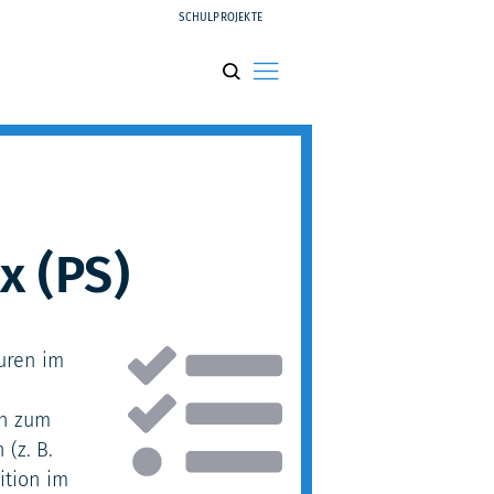
SCHULPROJEKTE
x (PS)
uren im
ch zum
 (z. B.
ition im