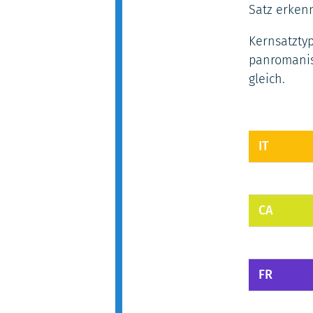
Satz erkenn
Kernsatztyp
panromanisc
gleich.
IT
CA
FR