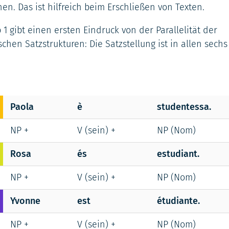
en. Das ist hilfreich beim Erschließen von Texten.
 1 gibt einen ersten Eindruck von der Parallelität der
hen Satzstrukturen: Die Satzstellung ist in allen sech
Paola
è
studentessa.
NP +
V (sein) +
NP (Nom)
Rosa
és
estudiant.
NP +
V (sein) +
NP (Nom)
Yvonne
est
étudiante.
NP +
V (sein) +
NP (Nom)