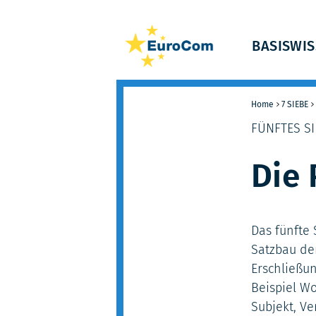
BASISWI
Home
7 SIEBE
FÜNFTES SI
Die 
Das fünfte
Satzbau de
Erschließu
Beispiel Wo
Subjekt, Ve