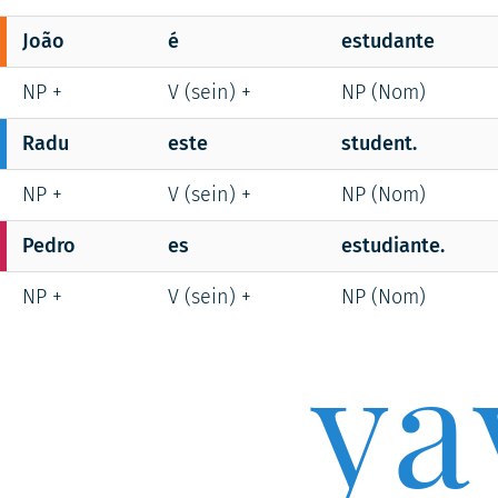
João
é
estudante
NP +
V (sein) +
NP (Nom)
Radu
este
student.
NP +
V (sein) +
NP (Nom)
Pedro
es
estudiante.
NP +
V (sein) +
NP (Nom)
ya