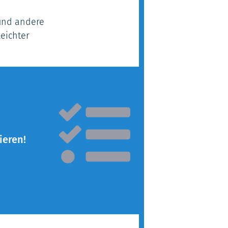
und andere
eichter
ieren!