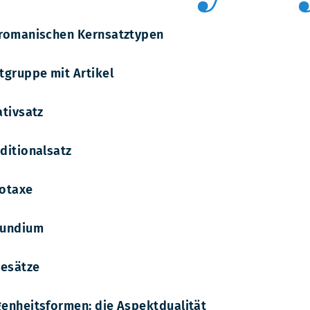
romanischen Kernsatztypen
tgruppe mit Artikel
ativsatz
ditionalsatz
otaxe
rundium
gesätze
enheitsformen: die Aspektdualität